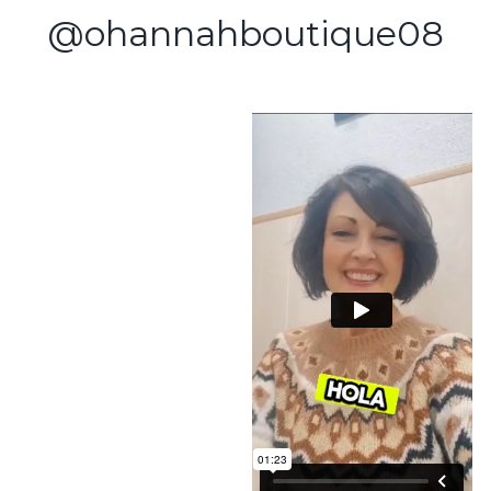
@ohannahboutique08