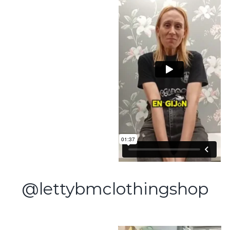
@lettybmclothingshop