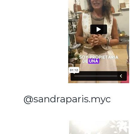
@sandraparis.myc