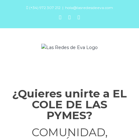
Saltar
(+34) 972 307 212
|
hola@lasredesdeeva.com
al
facebook
instagram
youtube
contenido
¿Quieres unirte a EL
COLE DE LAS
PYMES?
COMUNIDAD,