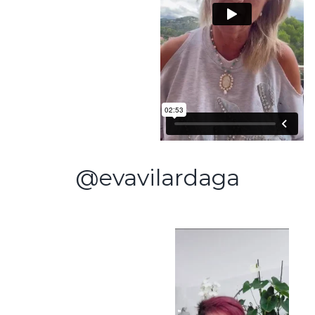
@evavilardaga