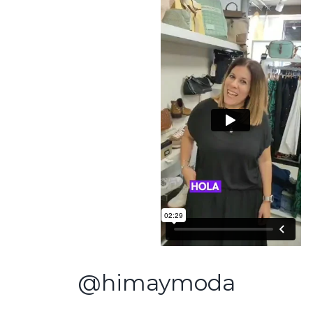
@himaymoda