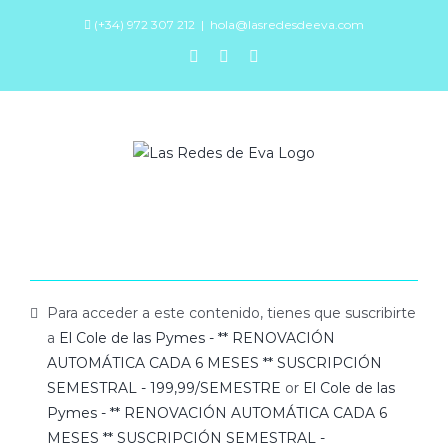
Saltar
(+34) 972 307 212
|
hola@lasredesdeeva.com
al
facebook
instagram
youtube
contenido
Para acceder a este contenido, tienes que suscribirte
a
El Cole de las Pymes - ** RENOVACIÓN
AUTOMÁTICA CADA 6 MESES ** SUSCRIPCIÓN
SEMESTRAL - 199,99/SEMESTRE
or
El Cole de las
Pymes - ** RENOVACIÓN AUTOMÁTICA CADA 6
MESES ** SUSCRIPCIÓN SEMESTRAL -