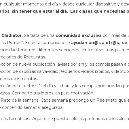
en cualquier momento del día y desde cualquier dispositivo y des
arios, sin tener que estar al día.
Las clases que necesitas p
b Gladiator.
Se trata de una
comunidad exclusiva
con más de
 las Pymes”. En esta comunidad se
ayudan un@s a otr@s
,
se 
munidad tenemos diferentes secciones. Entre otras más puedes 
ecciones de Preguntas.
cción de nueva publicación (avisas por ahí y los compis pasan a 
cción de capsulas salvavidas: Pequeños videos rápidos, videotut
enos de 5 minutos.
cción de directos: Di el día y la hora y los compis que puedan p
gros: Comparte tus logros, es pura motivación.
 Reto de la semana: Cada semana propongo un Reels/reto que est
e contenido semanal asegurada.
ás temáticas. Aquí te he puesto sólo las preferidas de los alu