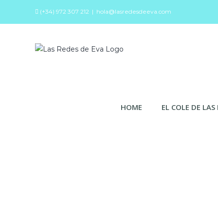
Saltar
(+34) 972 307 212
|
hola@lasredesdeeva.com
al
contenido
Buscar:
HOME
EL COLE DE LAS