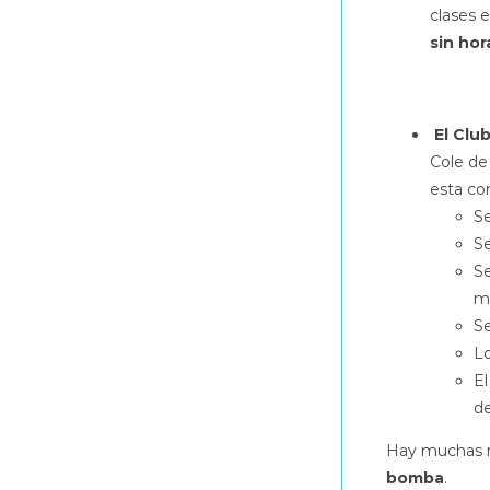
clases 
sin hor
El Clu
Cole de
esta co
S
Se
Se
m
Se
Lo
El
d
Hay muchas m
bomba
.