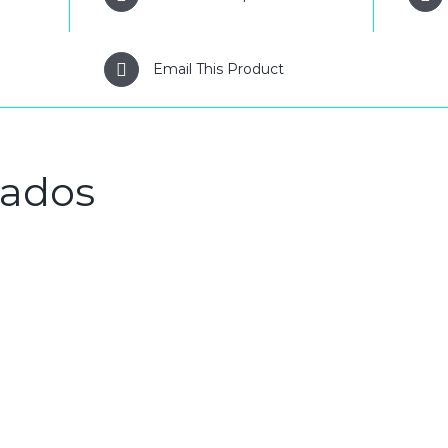
Email This Product
nados