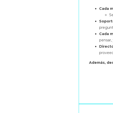
Cada m
S
Soport
pregunt
Cada m
pensar, 
Direct
proveed
Además, des